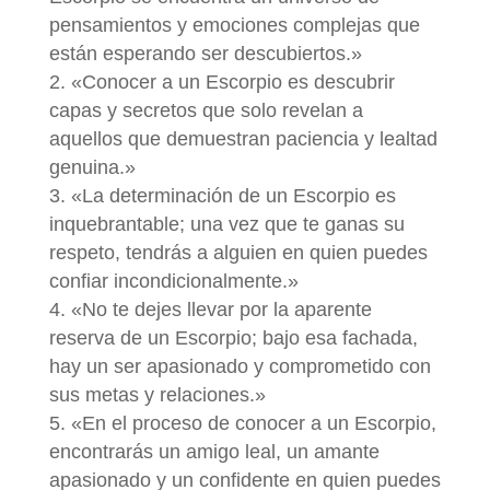
pensamientos y emociones complejas que
están esperando ser descubiertos.»
«Conocer a un Escorpio es descubrir
capas y secretos que solo revelan a
aquellos que demuestran paciencia y lealtad
genuina.»
«La determinación de un Escorpio es
inquebrantable; una vez que te ganas su
respeto, tendrás a alguien en quien puedes
confiar incondicionalmente.»
«No te dejes llevar por la aparente
reserva de un Escorpio; bajo esa fachada,
hay un ser apasionado y comprometido con
sus metas y relaciones.»
«En el proceso de conocer a un Escorpio,
encontrarás un amigo leal, un amante
apasionado y un confidente en quien puedes