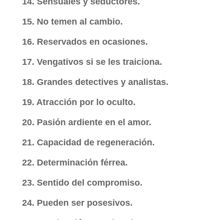
14. Sensuales y seductores.
15. No temen al cambio.
16. Reservados en ocasiones.
17. Vengativos si se les traiciona.
18. Grandes detectives y analistas.
19. Atracción por lo oculto.
20. Pasión ardiente en el amor.
21. Capacidad de regeneración.
22. Determinación férrea.
23. Sentido del compromiso.
24. Pueden ser posesivos.