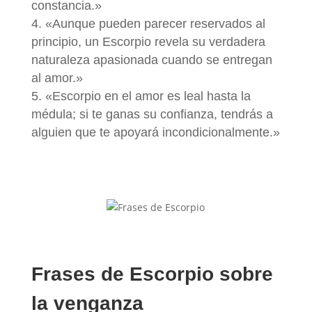
constancia.»
«Aunque pueden parecer reservados al
principio, un Escorpio revela su verdadera
naturaleza apasionada cuando se entregan
al amor.»
«Escorpio en el amor es leal hasta la
médula; si te ganas su confianza, tendrás a
alguien que te apoyará incondicionalmente.»
Frases de Escorpio sobre
la venganza