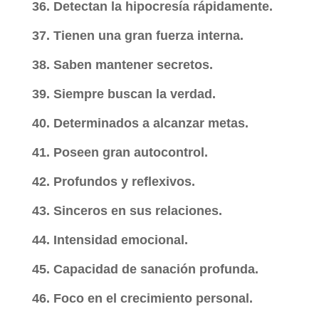
36. Detectan la hipocresía rápidamente.
37. Tienen una gran fuerza interna.
38. Saben mantener secretos.
39. Siempre buscan la verdad.
40. Determinados a alcanzar metas.
41. Poseen gran autocontrol.
42. Profundos y reflexivos.
43. Sinceros en sus relaciones.
44. Intensidad emocional.
45. Capacidad de sanación profunda.
46. Foco en el crecimiento personal.