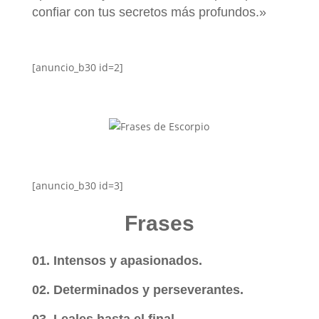
confiar con tus secretos más profundos.»
[anuncio_b30 id=2]
[anuncio_b30 id=3]
Frases
01. Intensos y apasionados.
02. Determinados y perseverantes.
03. Leales hasta el final.