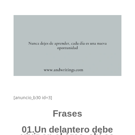
[anuncio_b30 id=3]
Frases
01.Un delantero debe