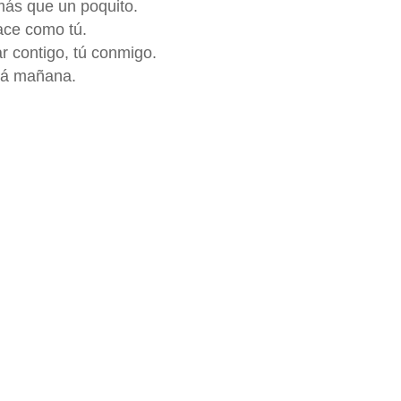
ás que un poquito.
ace como tú.
r contigo, tú conmigo.
ará mañana.