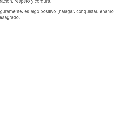
ación, respeto y cordura.
eguramente, es algo positivo (halagar, conquistar, enamo
desagrado.