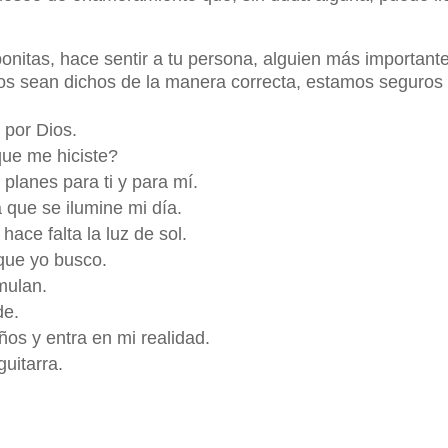
bonitas, hace sentir a tu persona, alguien más importa
opos sean dichos de la manera correcta, estamos seguros 
 por Dios.
que me hiciste?
planes para ti y para mí.
 que se ilumine mi día.
ce falta la luz de sol.
 que yo busco.
mulan.
de.
os y entra en mi realidad.
uitarra.