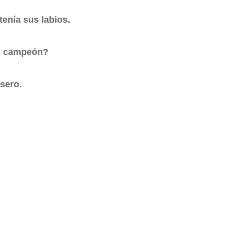
tenía sus labios.
el campeón?
asero.