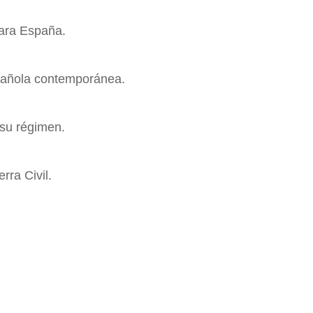
para España.
pañola contemporánea.
 su régimen.
rra Civil.